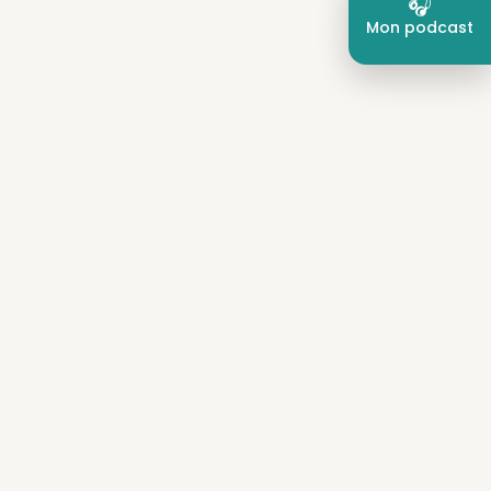
🎧︎︎
Mon podcast