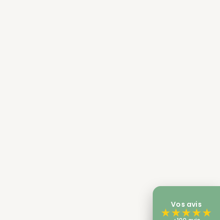
Vos avis
★
★
★
★
★