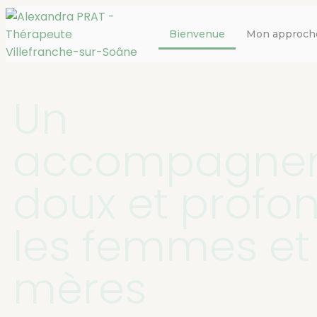
Bienvenue
Mon approch
Un
accompagne
doux et profo
les femmes et 
mères