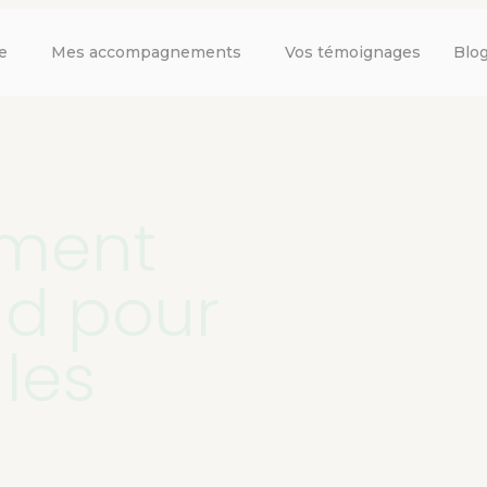
e
Mes accompagnements
Vos témoignages
Blo
ment
nd pour
les