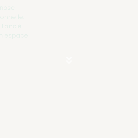
pnose
onnelle.
 Lancié
un espace