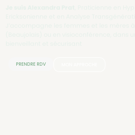
Je suis Alexandra Prat
, Praticienne en Hy
Ericksonienne et en Analyse Transgénérati
J’accompagne les femmes et les mères à
(Beaujolais) ou en visioconférence, dans 
bienveillant et sécurisant
PRENDRE RDV
MON APPROCHE