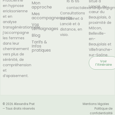
Praticienne
16 15 65
situé à
Mon
en hypnose
Lancié, au
approche
contactalexandraprat@gm
ericksonienne
cœur du
Consultations
Mes
et en
Beaujolais, à
accompagnements
au cabinet à
analyse
proximité de
Lancié et à
Vos
transgénérationnelle,
Mâcon,
témoignages
distance, en
j’accompagne
Belleville-
visio.
Blog
les femmes
en-
Tarifs &
dans leur
Beaujolais et
Infos
cheminement
Villefranche-
pratiques
vers plus de
sur-Saône.
sérénité, de
Voir
l'itinéraire
compréhension
et
d’apaisement.
Mentions légales
© 2026 Alexandra Prat
Politique de
— Tous droits réservés
confidentialité