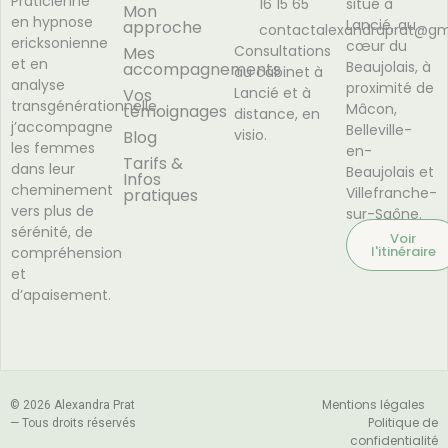
Praticienne
16 15 65
situé à
Mon
en hypnose
Lancié, au
approche
contactalexandraprat@gm
ericksonienne
cœur du
Consultations
Mes
et en
Beaujolais, à
accompagnements
au cabinet à
analyse
proximité de
Lancié et à
Vos
transgénérationnelle,
Mâcon,
témoignages
distance, en
j’accompagne
Belleville-
visio.
Blog
les femmes
en-
Tarifs &
dans leur
Beaujolais et
Infos
cheminement
Villefranche-
pratiques
vers plus de
sur-Saône.
sérénité, de
Voir
l'itinéraire
compréhension
et
d’apaisement.
Mentions légales
© 2026 Alexandra Prat
Politique de
— Tous droits réservés
confidentialité