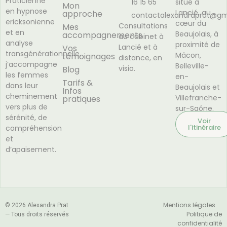
Praticienne
16 15 65
situé à
Mon
en hypnose
Lancié, au
approche
contactalexandraprat@gm
ericksonienne
cœur du
Consultations
Mes
et en
Beaujolais, à
accompagnements
au cabinet à
analyse
proximité de
Lancié et à
Vos
transgénérationnelle,
Mâcon,
témoignages
distance, en
j’accompagne
Belleville-
visio.
Blog
les femmes
en-
Tarifs &
dans leur
Beaujolais et
Infos
cheminement
Villefranche-
pratiques
vers plus de
sur-Saône.
sérénité, de
Voir
l'itinéraire
compréhension
et
d’apaisement.
Mentions légales
© 2026 Alexandra Prat
Politique de
— Tous droits réservés
confidentialité