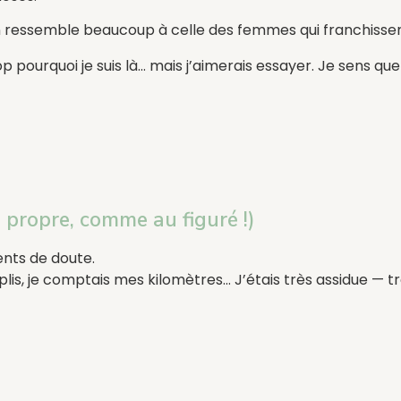
n ressemble beaucoup à celle des femmes qui franchissen
trop pourquoi je suis là… mais j’aimerais essayer. Je sens q
 propre, comme au figuré !)
ents de doute.
plis, je comptais mes kilomètres… J’étais très assidue — t