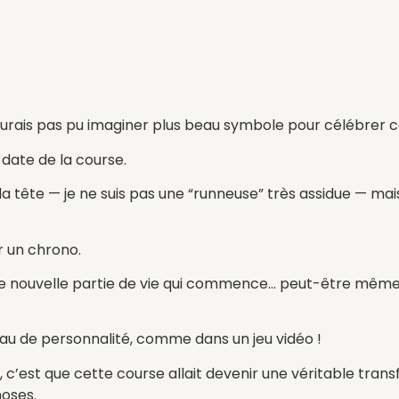
n’aurais pas pu imaginer plus beau symbole pour célébrer 
 date de la course.
la tête — je ne suis pas une “runneuse” très assidue — mai
ur un chrono.
ette nouvelle partie de vie qui commence… peut-être mêm
au de personnalité, comme dans un jeu vidéo !
, c’est que cette course allait devenir une véritable tra
oses.