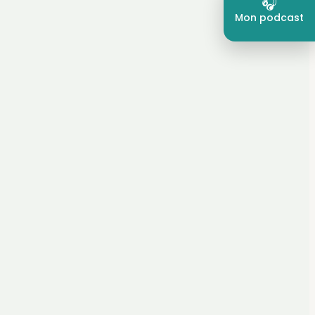
🎧︎︎
Mon podcast