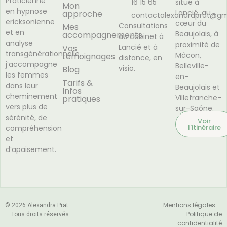
Praticienne
16 15 65
situé à
Mon
en hypnose
Lancié, au
approche
contactalexandraprat@gm
ericksonienne
cœur du
Consultations
Mes
et en
Beaujolais, à
accompagnements
au cabinet à
analyse
proximité de
Lancié et à
Vos
transgénérationnelle,
Mâcon,
témoignages
distance, en
j’accompagne
Belleville-
visio.
Blog
les femmes
en-
Tarifs &
dans leur
Beaujolais et
Infos
cheminement
Villefranche-
pratiques
vers plus de
sur-Saône.
sérénité, de
Voir
l'itinéraire
compréhension
et
d’apaisement.
Mentions légales
© 2026 Alexandra Prat
Politique de
— Tous droits réservés
confidentialité