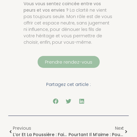
Vous vous sentez coincée entre vos
peurs et vos envies ?
La clarté ne vient
pas toujours seule. Mon rôle est de vous
offrir cet espace neutre, sans jugement
ni influence, pour dénouer les fils de
votre héritage et vous permettre de
choisir, enfin, pour vous-même.
Prendre rendez-vous
Partagez cet article :
Previous
Next
L’or Et La Poussière : Faire Le Tri En Soi Avant 2026
Pourtant Il M’aime : Pourquoi Est-Il Si Difficile De Sortir De L’emprise Amoureuse ?