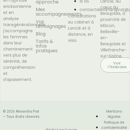
en hypnose
15 65
Lancié, au
approche
ericksonienne
cœur du
Mes
contactalexandraprat@
et en
Beaujolais, à
accompagnements
Consultations
analyse
proximité de
Vos
au cabinet à
transgénérationnelle,
Mâcon,
témoignages
Lancié et à
j’accompagne
Belleville-
Blog
distance, en
les femmes
en-
visio.
Tarifs &
dans leur
Beaujolais et
Infos
cheminement
Villefranche-
pratiques
vers plus de
sur-Saône.
sérénité, de
Voir
l'itinéraire
compréhension
et
d’apaisement.
Mentions
© 2026 Alexandra Prat
légales
— Tous droits réservés
Politique de
confidentialité