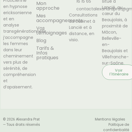
Praticienne
16 15 65
situé à
Mon
en hypnose
Lancié, au
approche
contactalexandraprat@gm
ericksonienne
cœur du
Consultations
Mes
et en
Beaujolais, à
accompagnements
au cabinet à
analyse
proximité de
Lancié et à
Vos
transgénérationnelle,
Mâcon,
témoignages
distance, en
j’accompagne
Belleville-
visio.
Blog
les femmes
en-
Tarifs &
dans leur
Beaujolais et
Infos
cheminement
Villefranche-
pratiques
vers plus de
sur-Saône.
sérénité, de
Voir
l'itinéraire
compréhension
et
d’apaisement.
Mentions légales
© 2026 Alexandra Prat
Politique de
— Tous droits réservés
confidentialité