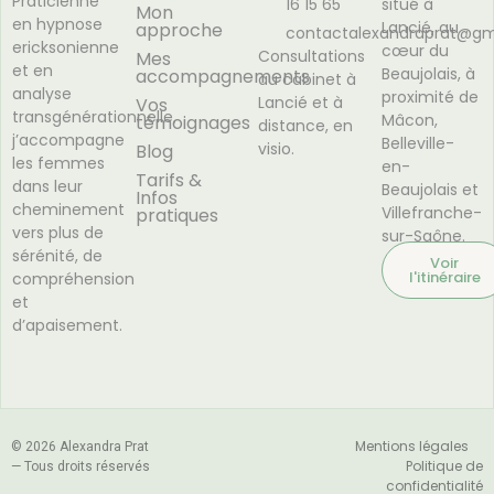
Praticienne
16 15 65
situé à
Mon
en hypnose
Lancié, au
approche
contactalexandraprat@gm
ericksonienne
cœur du
Consultations
Mes
et en
Beaujolais, à
accompagnements
au cabinet à
analyse
proximité de
Lancié et à
Vos
transgénérationnelle,
Mâcon,
témoignages
distance, en
j’accompagne
Belleville-
visio.
Blog
les femmes
en-
Tarifs &
dans leur
Beaujolais et
Infos
cheminement
Villefranche-
pratiques
vers plus de
sur-Saône.
sérénité, de
Voir
l'itinéraire
compréhension
et
d’apaisement.
Mentions légales
© 2026 Alexandra Prat
Politique de
— Tous droits réservés
confidentialité