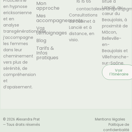
Praticienne
16 15 65
situé à
Mon
en hypnose
Lancié, au
approche
contactalexandraprat@gm
ericksonienne
cœur du
Consultations
Mes
et en
Beaujolais, à
accompagnements
au cabinet à
analyse
proximité de
Lancié et à
Vos
transgénérationnelle,
Mâcon,
témoignages
distance, en
j’accompagne
Belleville-
visio.
Blog
les femmes
en-
Tarifs &
dans leur
Beaujolais et
Infos
cheminement
Villefranche-
pratiques
vers plus de
sur-Saône.
sérénité, de
Voir
l'itinéraire
compréhension
et
d’apaisement.
Mentions légales
© 2026 Alexandra Prat
Politique de
— Tous droits réservés
confidentialité