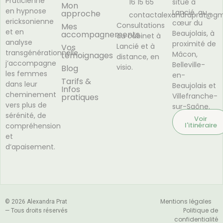
Praticienne
16 15 65
situé à
Mon
en hypnose
Lancié, au
approche
contactalexandraprat@gm
ericksonienne
cœur du
Consultations
Mes
et en
Beaujolais, à
accompagnements
au cabinet à
analyse
proximité de
Lancié et à
Vos
transgénérationnelle,
Mâcon,
témoignages
distance, en
j’accompagne
Belleville-
visio.
Blog
les femmes
en-
Tarifs &
dans leur
Beaujolais et
Infos
cheminement
Villefranche-
pratiques
vers plus de
sur-Saône.
sérénité, de
Voir
l'itinéraire
compréhension
et
d’apaisement.
Mentions légales
© 2026 Alexandra Prat
Politique de
— Tous droits réservés
confidentialité