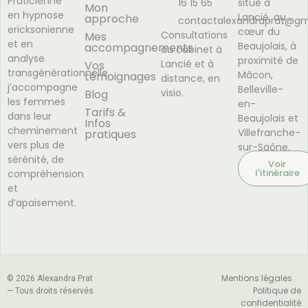
Praticienne
16 15 65
situé à
Mon
en hypnose
Lancié, au
approche
contactalexandraprat@gm
ericksonienne
cœur du
Consultations
Mes
et en
Beaujolais, à
accompagnements
au cabinet à
analyse
proximité de
Lancié et à
Vos
transgénérationnelle,
Mâcon,
témoignages
distance, en
j’accompagne
Belleville-
visio.
Blog
les femmes
en-
Tarifs &
dans leur
Beaujolais et
Infos
cheminement
Villefranche-
pratiques
vers plus de
sur-Saône.
sérénité, de
Voir
l'itinéraire
compréhension
et
d’apaisement.
Mentions légales
© 2026 Alexandra Prat
Politique de
— Tous droits réservés
confidentialité