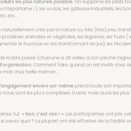
duits les plus naturels possible.
On supprime les plats tou
cou l’aspartame ! ), les sodas, les gâteaux industriels, les b
 etc etc…
as naturellement créé par la nature ou très (très) peu tra
rotéines animales et végétales, les légumes, les fruits ( en
gmenter le fructose en les transformant en jus), les fécule
 de la liste passé (chacune a dit adieu à son péché mignon
d’organisation.
Comment faire quand on est invité chez de
he midi chez belle maman…
’
engagement envers soi-même
prend toute son import
ous sont les plu s complexes à tenir, mais aussi les plus
maines fut
» Non, c’est non ! »
. Les participantes ont pris 
us savez quoi ? La plupart ont été effarées de la facilité av