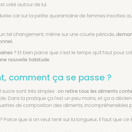
t créé autour de lui.
ée car sur la petite quarantaine de femmes inscrites au
e un tel changement, même sur une courte période,
demand
onnel.
maines
? Et bien parce que c’est le temps qu’il faut pour 
une nouvelle habitude.
t, comment ça se passe ?
 sucre sont très simples :
on retire tous les aliments cont
ple. Dans la pratique ça l’est un peu moins, et ça a décle
iquettes de composition des aliments, incompréhensibles p
Parce que si on veut tenir sur la longueur, il faut que ce s