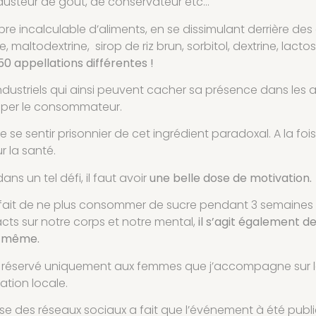
xhausteur de goût, de conservateur etc…
e incalculable d’aliments, en se dissimulant derrière des 
e, maltodextrine, sirop de riz brun, sorbitol, dextrine, lacto
 50 appellations différentes !
ndustriels qui ainsi peuvent cacher sa présence dans les a
omper le consommateur.
de se sentir prisonnier de cet ingrédient paradoxal. A la fo
 la santé.
ans un tel défi, il faut avoir
une belle dose de motivation.
 fait de ne plus consommer de sucre pendant 3 semaines et
acts sur notre corps et notre mental,
il s’agit également d
i-même.
tait réservé uniquement aux femmes que j’accompagne sur l
tion locale.
e des réseaux sociaux a fait que l’événement à été publ