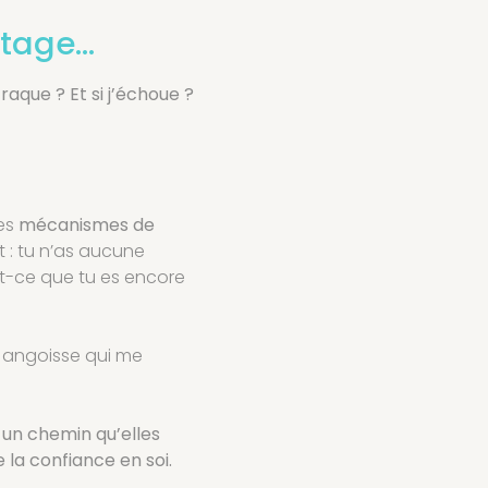
botage…
 craque ? Et si j’échoue ?
des
mécanismes de
t : tu n’as aucune
est-ce que tu es encore
 angoisse qui me
,
un chemin qu’elles
 la confiance en soi.