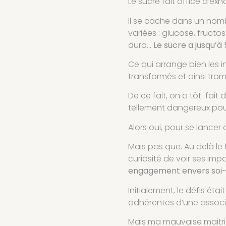
Le sucre fait office d’e
Il se cache dans un nombr
variées : glucose, fructos
dura…
Le sucre a jusqu’à
Ce qui arrange bien les i
transformés et ainsi tr
De ce fait, on a tôt fait 
tellement dangereux pour
Alors oui, pour se lancer d
Mais pas que. Au delà le
curiosité de voir ses imp
engagement envers so
Initialement, le défis é
adhérentes d’une associa
Mais ma mauvaise maitris