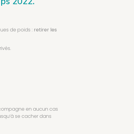
mps 2022.
ques de poids :
retirer les
ivés.
accompagne en aucun cas
jusqu’à se cacher dans