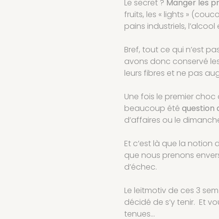
Le secret ?
Manger les pro
fruits, les « lights » (cou
pains industriels, l’alcool
Bref, tout ce qui n’est p
avons donc conservé les p
leurs fibres et ne pas au
Une fois le premier choc
beaucoup été
question 
d’affaires ou le dimanc
Et c’est là que la notion d
que nous prenons envers n
d’échec.
Le leitmotiv de ces 3 se
décidé de s’y tenir. Et vo
tenues…