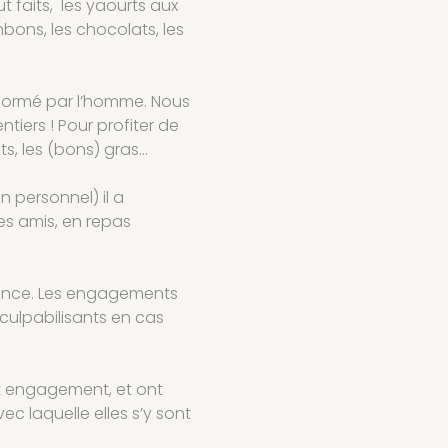
t faits, les yaourts aux
onbons, les chocolats, les
nsformé par l’homme. Nous
tiers ! Pour profiter de
nts, les (bons) gras…
 personnel) il a
s amis, en repas
ance. Les engagements
 culpabilisants en cas
cet engagement, et ont
ec laquelle elles s’y sont