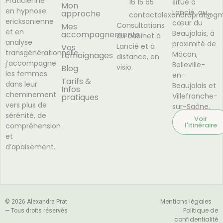
Praticienne
16 15 65
situé à
Mon
en hypnose
Lancié, au
approche
contactalexandraprat@gm
ericksonienne
cœur du
Consultations
Mes
et en
Beaujolais, à
accompagnements
au cabinet à
analyse
proximité de
Lancié et à
Vos
transgénérationnelle,
Mâcon,
témoignages
distance, en
j’accompagne
Belleville-
visio.
Blog
les femmes
en-
Tarifs &
dans leur
Beaujolais et
Infos
cheminement
Villefranche-
pratiques
vers plus de
sur-Saône.
sérénité, de
Voir
l'itinéraire
compréhension
et
d’apaisement.
Mentions légales
© 2026 Alexandra Prat
Politique de
— Tous droits réservés
confidentialité